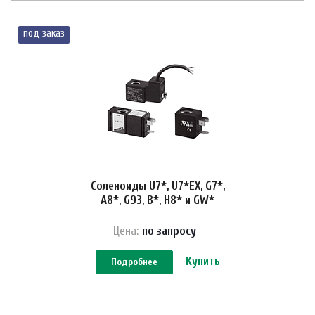
под заказ
Соленоиды U7*, U7*EX, G7*,
A8*, G93, B*, H8* и GW*
Цена:
по зап
р
осу
Купить
Подробнее