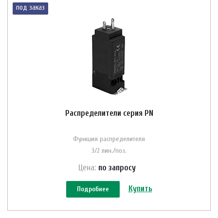
под заказ
Распределители серия PN
Функция распределителя
3/2 лин./поз.
Цена:
по зап
р
осу
Купить
Подробнее