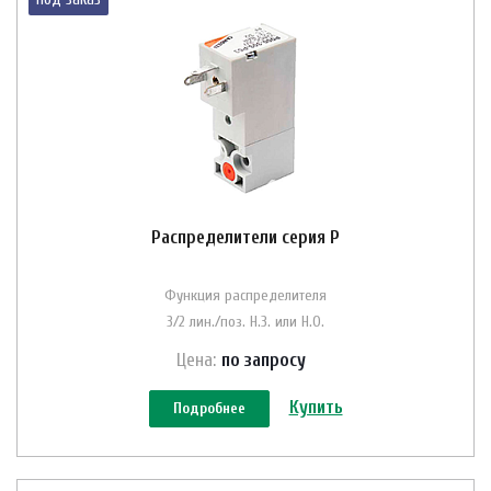
Распределители серия Р
Функция распределителя
3/2 лин./поз. Н.З. или Н.О.
Цена:
по зап
р
осу
Купить
Подробнее