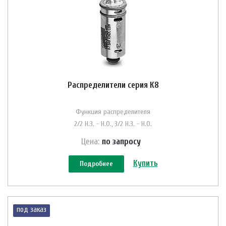
Распределители серия К8
Функция распределителя
2/2 Н.З. - Н.О., 3/2 Н.З. - Н.О.
Цена:
по зап
р
осу
Купить
Подробнее
под заказ